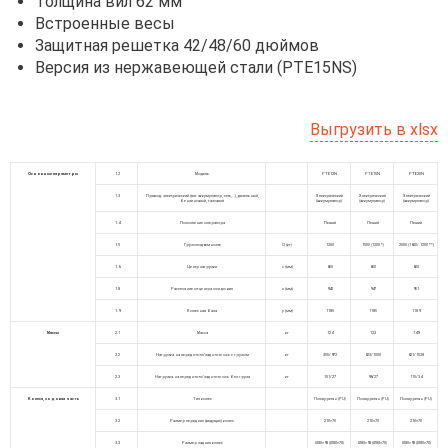
Толщина вил 62 мм
Встроенные весы
Защитная решетка 42/48/60 дюймов
Версия из нержавеющей стали (PTE15NS)
Выгрузить в xlsx
Основные параметры
1.2
Модель
PTE12N
PTE15N
PTE20N
1.3
Привод: электрический (тип: аккумулятор, сеть,…), дизельный,
Электрический
Электрический
Электрический
бензиновый, газовый
(аккумулятор)
(аккумулятор)
(аккумулятор)
1.4
Положение оператора
Пеший
Пеший
Пеший
1.5
Грузоподъемность
Q (кг)
1200
1500 (1200 *)
2000 (1600/ 1200 **)
1.6
Центр загрузки
c (мм)
600
600
600
1.8
Расстояние от центра оси до вил
x (мм)
942
947
951
1.9
Колесная база
y (мм)
1185
1185
1189
Массы
2.1
Масса
кг
124
123
149
2.2
Нагрузка на переднюю/заднюю ось с грузом
кг
355/972
623/1000
621/1528
2.3
Нагрузка на переднюю/заднюю ось без груза
кг
101/27
96/27
115/34
Колеса, ходовая часть
3.1
Тип колес
Полиуретан (PU)
Полиуретан (PU)
Полиуретан (PU)
3.2
Размер передних (ведущих) колес
210×70
210×70
210×70
3.3
Размер задних колес
Ø80×93 (Ø80×70)
Ø80×93 (Ø80×70)
Ø80×93 (Ø80×70)