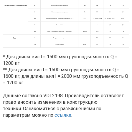
Параметры электрической системы
6.1
Мощность двигателя движения
кВт
0,65
0,65
0,75
6.2
Мощность двигателя подъема
кВт
0,5
0,5
0,8
6.4
Напряжение питания, номинальная емкость АКБ
В/ А∙ч
24/ 15 (20, 30, 36)
24/ 20 (24/30, 24/36)
48/ 20
6.5
Масса АКБ
кг
4,4
4,6
7,5
6.6
Потребление энергии в соотв. с циклом VDI
кВт∙ч/ч
0,14
0,22
0,18
Другое
8.1
Тип управления ходом
DC
DC
DC
8.4
Уровень шума
дБ(А)
< 70
< 70
< 70
* Для длины вил l = 1500 мм грузоподъемность Q =
1200 кг
** Для длины вил l = 1500 мм грузоподъемность Q =
1600 кг, для длины вил l = 2000 мм грузоподъемность Q
= 1200 кг
Данные согласно VDI 2198. Производитель оставляет
право вносить изменения в конструкцию
техники. Ознакомиться с разъяснениями по
параметрам можно по
ссылке
.