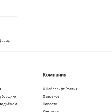
форму.
Компания
ы
О Ноблелифт Россия
 уборщики
О сервисе
оподъёмом
Новости
Контакты