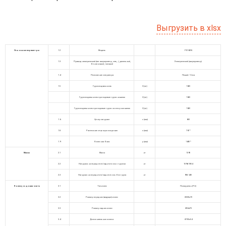
Выгрузить в xlsx
Основные параметры
1.2
Модель
PS16DN
1.3
Привод: электрический (тип: аккумулятор, сеть,…), дизельный,
Электрический (аккумулятор)
бензиновый, газовый
1.4
Положение оператора
Пеший / Стоя
1.5
Грузоподъемность
Q (кг)
1600
Грузоподъемность при подъеме груза на вилах
Q (кг)
1600
Грузоподъемность при подъеме груза на опорных вилах
Q (кг)
1600
1.6
Центр загрузки
c (мм)
600
1.8
Расстояние от центра оси до вил
x (мм)
767 *
1.9
Колесная база
y (мм)
1480 *
Массы
2.1
Масса
кг
1390
2.2
Нагрузка на переднюю/заднюю ось с грузом
кг
1096/1854
2.3
Нагрузка на переднюю/заднюю ось без груза
кг
920/430
Колеса, ходовая часть
3.1
Тип колес
Полиуретан (PU)
3.2
Размер передних (ведущих) колес
Ø230х70
3.3
Размер задних колес
Ø84х70
3.4
Дополнительные колеса
Ø150х54