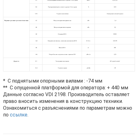
5.3
Скорость движения вил вниз (с грузом/ без груза)
мм/с
0,25/0,20
5.8
Преодолимый уклон max (с грузом/ без груза)
%
6/12
5.10
Тормозная система
Электромагнитный тормоз
Параметры электрической системы
6.1
Мощность двигателя движения
кВт
1,4
6.2
Мощность двигателя подъема
кВт
3,2
6.3
Стандарт АКБ
3VBS
6.4
Напряжение питания, номинальная емкость АКБ
В/ А∙ч
24/ 270
6.5
Масса АКБ
кг
230
6.6
Потребление энергии в соотв. с циклом VDI
кВт∙ч/ч
0,73
Другое
8.1
Тип управления ходом
AC-speed control
8.4
Уровень шума
дБ(А)
<70
* С поднятыми опорными вилами : -74 мм
** C опущенной платформой для оператора: + 440 мм
Данные согласно VDI 2198. Производитель оставляет
право вносить изменения в конструкцию техники.
Ознакомиться с разъяснениями по параметрам можно
по
ссылке
.