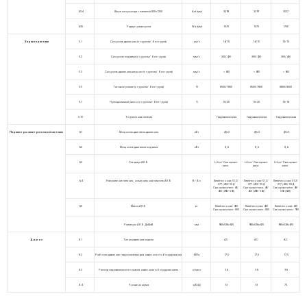
4.34
Ширина прохода с паллетой 800×1200
Ast (мм)
3393
3397
3527
4.35
Радиус разворота
Wa (мм)
1570
1570
1700
Характеристики
5.1
Скорость движения (с грузом/ без груза)
км/ч
14/15
14/15
13/15
5.2
Скорость подъема (с грузом/ без груза)
мм/с
320/420
300/420
300/420
5.3
Скорость движения вил вниз (с грузом/ без груза)
мм/с
< 600
< 600
< 600
5.5
Тяговое усилие (с грузом/ без груза)
Н
8500/7800
8500/7800
8800/8000
5.7
Преодолимый уклон (с грузом/ без груза)
%
15/20
15/20
13/18
5.10
Тормозная система
Гидравлическая
Гидравлическая
Гидравлическая
Параметры электрической системы
6.1
Мощность двигателя движения
кВт
4,5×2
4,5×2
4,5×2
6.2
Мощность двигателя подъема
кВт
8,6
8,6
8,6
6.3
Стандарт АКБ
Li-Ion/ Свинцово-
Li-Ion/ Свинцово-
Li-Ion/ Свинцово-
кисл.
кисл.
кисл.
6.4
Напряжение питания, номинальная емкость АКБ
В/ А∙ч
Литий-ионная: 51,2/
Литий-ионная: 51,2/
Литий-ионная: 51,2/
277 (412/ 554)
277 (412/ 554)
277 (412/ 554)
Свинцово-кисл: 48/
Свинцово-кисл: 48/
Свинцово-кисл: 48/
455 (490/ 560)
455 (490/ 560)
560 (630)
6.5
Масса АКБ
кг
Литий-ионная: 450
Литий-ионная: 450
Литий-ионная: 450
Свинцово-кисл.: 800
Свинцово-кисл.: 800
Свинцово-кисл.: 950
Размеры АКБ, ДxШxВ
мм
980x538x670
980x538x670
980x538x670
Другое
8.1
Тип управления ходом
AC
AC
AC
8.2
Рабочее давление гидросистемы для навесного оборудования
МПа
17,5
17,5
17,5
8.3
Расход гидравлического масла навесным оборудованием
л/мин
36
36
36
8.4
Уровень шума
дБ(А)
73
73
73