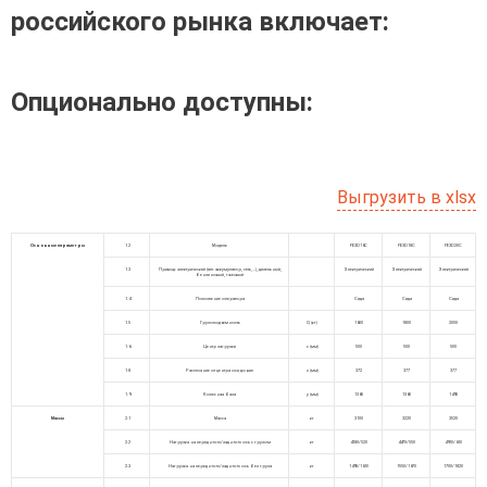
российского рынка включает:
Опционально доступны:
Выгрузить в xlsx
Основные параметры
1.2
Модель
FE3D16C
FE3D18C
FE3D20C
1.3
Привод: электрический (тип: аккумулятор, сеть,…), дизельный,
Электрический
Электрический
Электрический
бензиновый, газовый
1.4
Положение оператора
Сидя
Сидя
Сидя
1.5
Грузоподъемность
Q (кг)
1600
1800
2000
1.6
Центр загрузки
c (мм)
500
500
500
1.8
Расстояние от центра оси до вил
x (мм)
372
377
377
1.9
Колесная база
y (мм)
1360
1360
1490
Массы
2.1
Масса
кг
3100
3220
3520
2.2
Нагрузка на переднюю/заднюю ось с грузом
кг
4180/520
4470/550
4910/610
2.3
Нагрузка на переднюю/заднюю ось без груза
кг
1490/1610
1550/1670
1700/1820